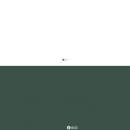
Follow us
營業時間：星期一至
辦公室地址: 荔枝角長
日 中午12時至下午
順街15號.
8時
D2 Place二期辦公室大
樓5樓A室(荔枝角港鐵
電話：
(852) 2861
站D2出口)
1699
【婚禮必備！選擇您的夢幻婚禮交通工具