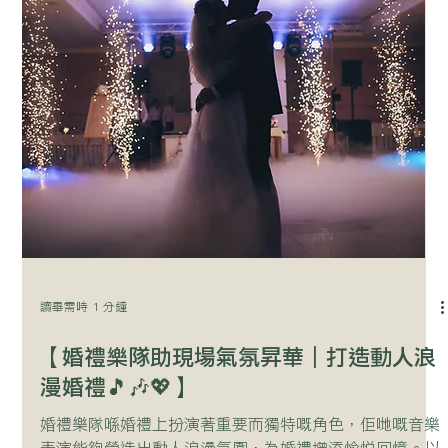
讀畢需時 1 分鐘
【婚禮樂隊助現場氣氛昇華｜打造動人浪
漫婚禮🎵🎶💖】
婚禮樂隊喺婚禮上扮演著重要而獨特嘅角色，佢哋嘅音樂