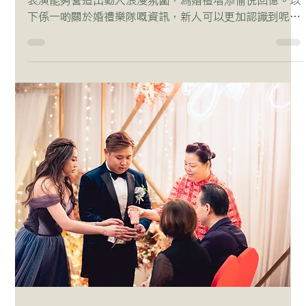
表演能夠營造出動人浪漫氛圍，為婚禮增添愉悅回憶。以
下係一啲關於婚禮樂隊嘅資訊，新人可以更加認識到呢項
服務