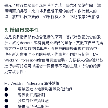
要先了解行程是否有足夠時間完成，畢竟不是旅行團，選
得精而拍得靚，比拍得多但趕頭趕命的好，作為新人的
您，狀態也很重要的，如果行程太多，不妨考慮2天拍攝！
5. 婚攝具故事性
這是很多婚攝都有機會遺漏的東西，嘗試計劃屬於您的歐
洲之旅的theme，或有著屬於您們的動作，貫徹在自己的婚
攝之中。例如時空膠囊法，將拍拖的經歷重現在婚攝中，
也有新人會用上不同的符號，代表著不同的時刻等，
My 
Wedding Professional會使用真空包裝，方便客人婚紗禮服放
進行李箱托運
可以讓您一同構想不同的主題，令您的婚攝
更有故事性。
My Wedding Professional海外婚攝
●        專業香港本地攝影團隊及化妝師
●        客製化拍攝計劃
●        多年海外拍攝經驗
●        提供當地包車服務