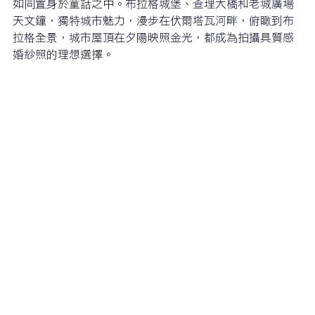
如同置身於童話之中。布拉格城堡、查理大橋和老城廣場
天文鐘，獨特城市魅力，漫步在伏爾塔瓦河畔，俯瞰到布
拉格全景，城市屋頂在夕陽映照金光，都成為拍攝具質感
婚紗照的理想選擇。