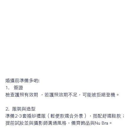
婚攝前準備多啲:
1.   簽證
檢查護照有效期 ，若護照效期不足，可能被拒絕登機。
2.  服裝與造型
準備2-3套婚紗禮服（輕便款適合外景），搭配舒適鞋款；
提前試妝並與攝影師溝通風格，備齊飾品與Nu Bra。