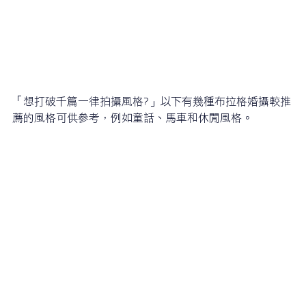
「想打破千篇一律拍攝風格?」以下有幾種布拉格婚攝較推
薦的風格可供參考，例如童話、馬車和休閒風格。