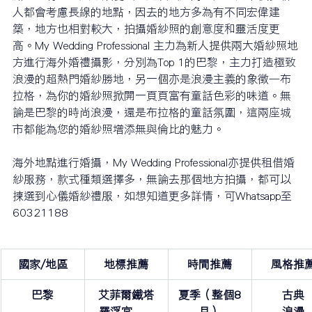
人都會考慮長線的地點，因去的地方多為有不同宏偉建
築，地方也相對較大，拍攝婚紗照的創意度和靈活度更
高。My Wedding Professional 主力為新人提供兩大婚紗照地
方進行海外婚禮攝影，分別為Top 1的巴黎，主力打造極致
浪漫的超熱門婚紗勝地，另一個亦是浪漫主義的象徵—布
拉格，為你的婚紗照掀開一頁頁富有童話色彩的味道。無
論是巴黎的時尚浪漫，還是布拉格的童話氛圍，這兩座城
市都能為您的婚紗照增添無與倫比的魅力。
海外地點進行婚攝，My Wedding Professional亦提供租借婚
紗服務，款式種類選擇多，無論去那個地方拍攝，都可以
揀選到心儀婚紗禮服，如想知道更多詳情，可Whatsapp至 
60321188
國家/地區
地標推薦
時間推薦
風格推
巴黎
艾菲爾鐵塔
夏季（整個8
古典
羅浮宮      
月）
浪漫