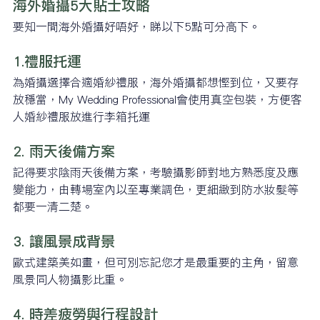
海外婚攝5大貼士攻略
要知一間海外婚攝好唔好，睇以下5點可分高下。
1.禮服托運
為婚攝選擇合適婚紗禮服，海外婚攝都想慳到位，又要存
放穩當，My Wedding Professional會使用真空包裝，方便客
人婚紗禮服放進行李箱托運
2. 雨天後備方案
記得要求陰雨天後備方案，考驗攝影師對地方熟悉度及應
變能力，由轉場室內以至專業調色，更細緻到防水妝髮等
都要一清二楚。
3. 讓風景成背景
歐式建築美如畫，但可別忘記您才是最重要的主角，留意
風景同人物攝影比重。
4. 時差疲勞與行程設計