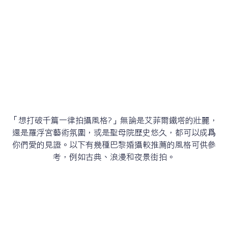
「想打破千篇一律拍攝風格?」無論是艾菲爾鐵塔的壯麗，
還是羅浮宮藝術氛圍，或是聖母院歷史悠久，都可以成爲
你們愛的見證。以下有幾種巴黎婚攝較推薦的風格可供參
考，例如古典、浪漫和夜景街拍。