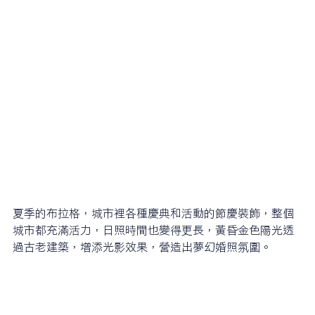
夏季的布拉格，城市裡各種慶典和活動的節慶裝飾，整個
城市都充滿活力，日照時間也變得更長，黃昏金色陽光透
過古老建築，增添光影效果，營造出夢幻婚照氛圍。