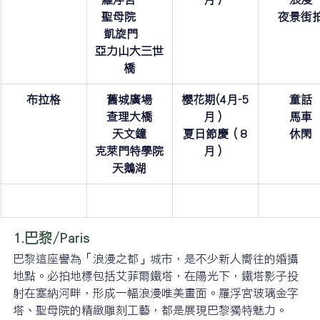
聖母院      
夜景街
 凱旋門      
亞力山大三世
橋
布拉格
舊城廣場
櫻花期(4月-5
童話
查理大橋
月）
馬車
天文鐘
夏日節慶（8
休閑
克萊門特學院
月）
天鵝湖
1.巴黎/Paris
巴黎這座譽為「浪漫之都」城市，是不少新人嚮往的婚攝
地點。必拍地標包括艾菲爾鐵塔，在陽光下，鐵塔影子投
射在塞納河畔，形成一幅浪漫唯美畫面。羅浮宮玻璃金字
塔、聖母院的精緻雕刻工藝，都是展現巴黎獨特魅力。