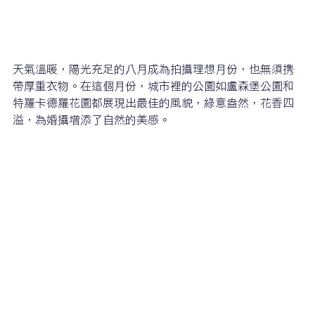
天氣溫暖，陽光充足的八月成為拍攝理想月份，也無須携
帶厚重衣物。在這個月份，城市裡的公園如盧森堡公園和
特羅卡德羅花園都展現出最佳的風貌，綠意盎然，花香四
溢，為婚攝增添了自然的美感。