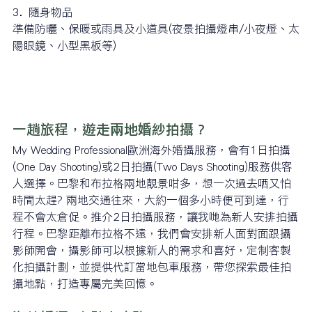
3.  隨身物品
準備防曬、保暖或雨具及小道具(夜景拍攝燈串/小夜燈、太
陽眼鏡、小型黑板等)
一趟旅程，遊走兩地婚紗拍攝？
My Wedding Professional歐洲海外婚攝服務，會有1日拍攝
(One Day Shooting)或2日拍攝(Two Days Shooting)服務供客
人選擇。巴黎和布拉格兩地靚景咁多，想一次過去哂又怕
時間太趕? 兩地交通往來，大約一個多小時便可到達，行
程不會太倉促。推介2日拍攝服務，讓我哋為新人安排拍攝
行程。巴黎距離布拉格不遠，我們會安排新人面對面跟攝
影師開會，攝影師可以根據新人的需求和喜好，定制客製
化拍攝計劃，並提供代訂當地包車服務，帶您探索最佳拍
攝地點，打造專屬完美回憶。