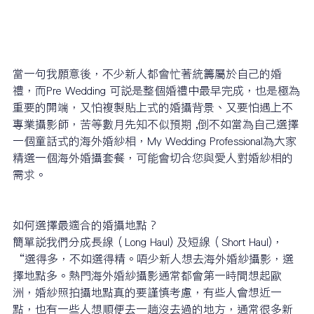
當一句我願意後，不少新人都會忙著統籌屬於自己的婚
禮，而Pre Wedding 可說是整個婚禮中最早完成，也是極為
重要的開端，又怕複製貼上式的婚攝背景、又要怕遇上不
專業攝影師，苦等數月先知不似預期 ,倒不如當為自己選擇
一個童話式的海外婚紗相，My Wedding Professional為大家
精選一個海外婚攝套餐，可能會切合您與愛人對婚紗相的
需求。
如何選擇最適合的婚攝地點？
簡單說我們分成長線（Long Haul) 及短線（Short Haul)，
“選得多，不如選得精。唔少新人想去海外婚紗攝影，選
擇地點多。熱門海外婚紗攝影通常都會第一時間想起歐
洲，婚紗照拍攝地點真的要謹慎考慮，有些人會想近一
點，也有一些人想順便去一趟沒去過的地方，通常很多新