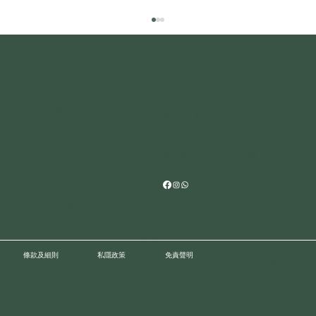
Follow us
營業時間：星期一至
辦公室地址: 荔枝角長
日 中午12時至下午
順街15號.
8時
D2 Place二期辦公室大
After “I Do” 婚前Check List📝
樓5樓A室(荔枝角港鐵
電話：
(852) 2861
站D2出口)
1699
2024 婚禮雜誌大賞
電郵：
星級婚紗禮服公司 - 最佳一站式婚
禮服務
info@myweddingpro.c
om.hk
婚紗禮服
©2024 My Wedding
條款及細則
私隱政策
免責聲明
Professional 版權所有