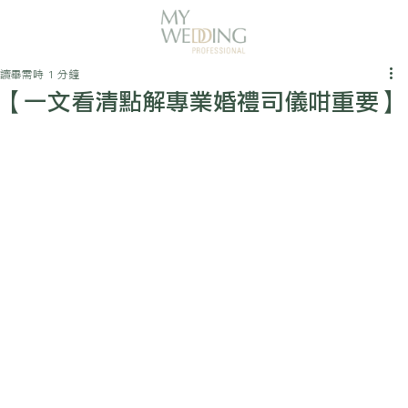
讀畢需時 1 分鐘
【一文看清點解專業婚禮司儀咁重要】