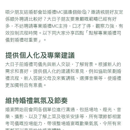
唔少朋友結婚都會諗婚禮MC搵邊個做🤔？邀請親朋好友定
係額外聘請比較好？大日子朋友要兼顧嘅範疇已經有好
多，不妨聘請專業婚禮MC主持，口才了得，觀察力強，有
效控制流程時間。以下同大家分享四點「點解專業婚禮司
儀對婚禮咁重要」。
提供個人化及專業建議
大日子前婚禮司儀先與新人交談，了解背景。根據新人的
需求和喜好，提供個人化的建議和意見，例如協助策劃婚
禮流程、新人答謝父母及來賓講稿、選擇音樂等，使婚禮
更加獨特且有意義。
維持婚禮氣氛及節奏
婚宴開始前會同各個單位進行溝通，包括場地、燈光、音
樂、攝影、以及了解上菜及敬茶安排等，所有環節都相當
考司儀嘅控場能力，帶領整場婚宴嘅歡樂氣氛，令所有來