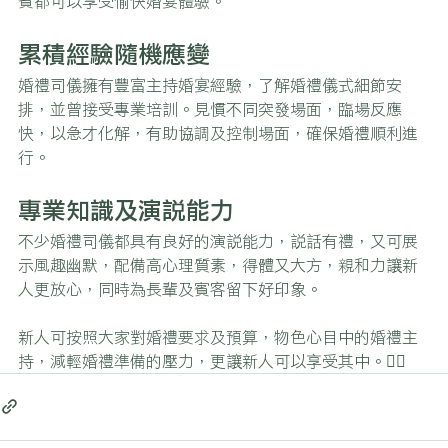
賓都可以享受愉快婚宴體驗。
累積經驗隨機應變
婚禮司儀擁有豐富主持婚宴經驗，了解婚禮儀式細節安
排，並曾接受專業培訓。見慣不同突發場面，臨場反應
快，以急才化解，有助協調及控制場面，確保婚禮順利進
行。
專業知識及演說能力
不少婚禮司儀都具有良好的演說能力，說話有禮，又可展
示風趣幽默，配備高心理質素，得體又大方，親和力讓新
人更放心，同時為長輩及賓客留下好印象。
新人可按照大家對婚禮要求及預算，物色心目中的婚禮主
持，減輕婚禮準備的壓力，更讓新人可以享受其中。🤵‍♂️