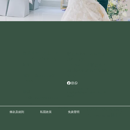
Follow us
營業時間：星期一至
辦公室地址: 荔枝角長
日 中午12時至下午
順街15號.
8時
D2 Place二期辦公室大
樓5樓A室(荔枝角港鐵
電話：
(852) 2861
站D2出口)
1699
2024 婚禮雜誌大賞
電郵：
星級婚紗禮服公司 - 最佳一站式婚
禮服務
info@myweddingpro.c
om.hk
婚紗禮服
©2024 My Wedding
條款及細則
私隱政策
免責聲明
Professional 版權所有